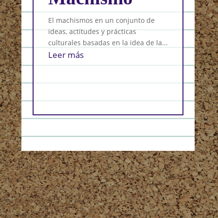
G
El machismos en un conjunto de
ideas, actitudes y prácticas
La br
culturales basadas en la idea de la...
que e
Leer más
posici
Leer