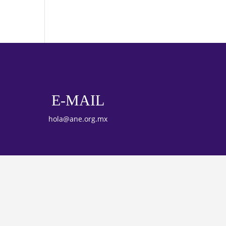
E-MAIL
hola@ane.org.mx