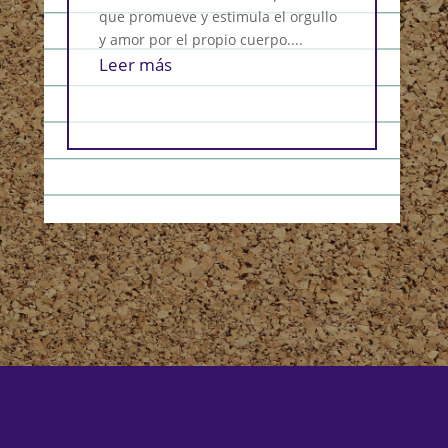
que promueve y estimula el orgullo
Es el
y amor por el propio cuerpo....
ejerc
Leer más
de vi
Leer